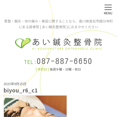
MENU
柔整・鍼灸・体の痛み・美容に関することなら、香川県高松市国分寺町
にある接骨院 [ あい鍼灸整骨院 ]におまかせください
087-887-6650
TEL:
[ 休診日 ]
毎週木曜・日曜・祝日
2023年9月25日
biyou_r6_c1