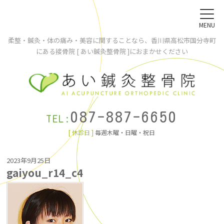
MENU
柔整・鍼灸・体の痛み・美容に関することなら、香川県高松市国分寺町
にある接骨院 [ あい鍼灸整骨院 ]におまかせください
087-887-6650
TEL:
[ 休診日 ]
毎週木曜・日曜・祝日
2023年9月25日
gaiyou_r14_c4