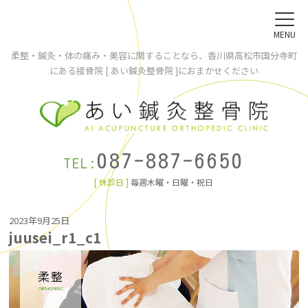
MENU
柔整・鍼灸・体の痛み・美容に関することなら、香川県高松市国分寺町
にある接骨院 [ あい鍼灸整骨院 ]におまかせください
087-887-6650
TEL:
[ 休診日 ]
毎週木曜・日曜・祝日
2023年9月25日
juusei_r1_c1