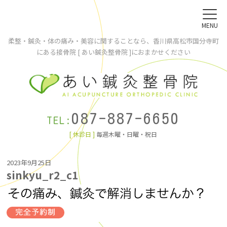
MENU
柔整・鍼灸・体の痛み・美容に関することなら、香川県高松市国分寺町
にある接骨院 [ あい鍼灸整骨院 ]におまかせください
087-887-6650
TEL:
[ 休診日 ]
毎週木曜・日曜・祝日
2023年9月25日
sinkyu_r2_c1