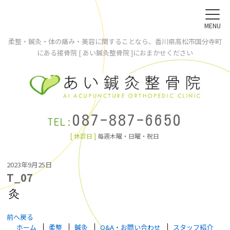
MENU
柔整・鍼灸・体の痛み・美容に関することなら、香川県高松市国分寺町
にある接骨院 [ あい鍼灸整骨院 ]におまかせください
087-887-6650
TEL:
[ 休診日 ]
毎週木曜・日曜・祝日
2023年9月25日
T_07
前へ戻る
ホーム
柔整
鍼灸
Q&A・お問い合わせ
スタッフ紹介