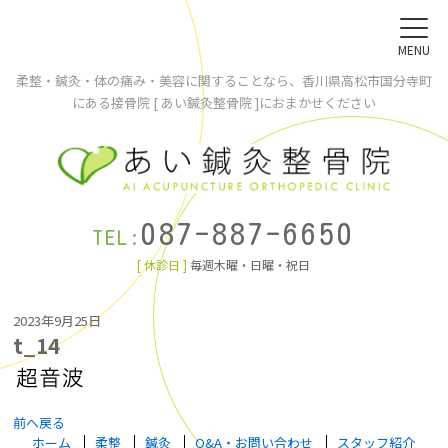
MENU
柔整・鍼灸・体の痛み・美容に関することなら、香川県高松市国分寺町
にある接骨院 [ あい鍼灸整骨院 ]におまかせください
087-887-6650
TEL:
[ 休診日 ]
毎週木曜・日曜・祝日
2023年9月25日
t_14
前へ戻る
ホーム
柔整
鍼灸
Q&A・お問い合わせ
スタッフ紹介