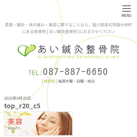
MENU
柔整・鍼灸・体の痛み・美容に関することなら、香川県高松市国分寺町
にある接骨院 [ あい鍼灸整骨院 ]におまかせください
087-887-6650
TEL:
[ 休診日 ]
毎週木曜・日曜・祝日
2023年9月25日
top_r20_c5